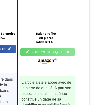
- Baignoire
Baignoire îlot
r...
en pierre
solide RELAX -
noir -
OUR
176x103cm
VOIR L'OFFRE DU JOUR
oré dans
L’article a été élaboré avec de
de la
la pierre de qualité. À part son
 bains
aspect plaisant, le matériau
a
constitue un gage de sa
t son
durabilité et sa solidité face à