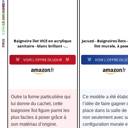
LE BON
LE MAUVAIS
CONCLUSION
Baignoire îlot VICE en acrylique
Jacuzzi - Baignoires îlots 
PRIX
sanitaire - blanc brillant -...
îlot murale, à pose
VOIR L'OFFRE DU JOUR
VOIR L'OFFRE DU J
Outre la forme particulière qui
Ce modèle a été élab
lui donne du cachet, cette
l’idée de faire gagner 
baignoire îlot figure parmi les
place dans la salle de
plus faciles à poser grâce à
non seulement avec s
son matériau d’origine.
configuration murale e