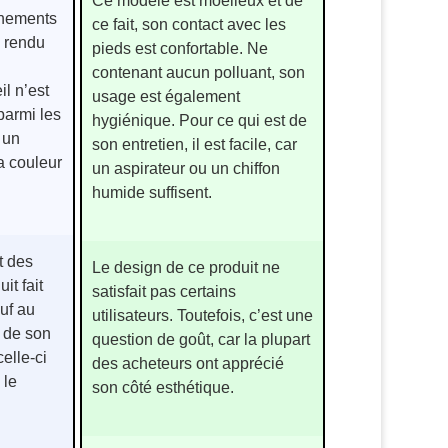
Ce modèle est moelleux et de
rnements
ce fait, son contact avec les
un rendu
pieds est confortable. Ne
contenant aucun polluant, son
il n’est
usage est également
 parmi les
hygiénique. Pour ce qui est de
 un
son entretien, il est facile, car
a couleur
un aspirateur ou un chiffon
humide suffisent.
t des
Le design de ce produit ne
it fait
satisfait pas certains
uf au
utilisateurs. Toutefois, c’est une
 de son
question de goût, car la plupart
elle-ci
des acheteurs ont apprécié
 le
son côté esthétique.