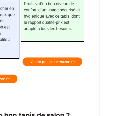
Profitez d’un bon niveau de
 cher en
confort, d’un usage sécurisé et
ceux que
hygiénique avec ce tapis, dont
és.
le rapport qualité-prix est
on est
adapté à tous les besoins.
n
tifs à
Voir le prix sur Amazon.fr!
on.fr!
 bon tapis de salon ?