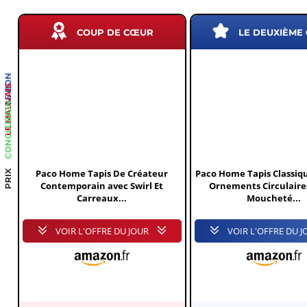
COUP DE CŒUR
LE DEUXIÈME
LE BON
LE MAUVAIS
CONCLUSION
Paco Home Tapis De Créateur
Paco Home Tapis Classiqu
PRIX
Contemporain avec Swirl Et
Ornements Circulaire
Carreaux...
Moucheté...
VOIR L'OFFRE DU JOUR
VOIR L'OFFRE DU J