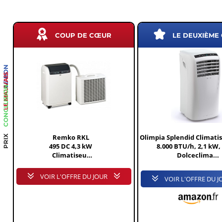
COUP DE CŒUR
LE DEUXIÈME
LE BON
LE MAUVAIS
CONCLUSION
Remko RKL
Olimpia Splendid Climati
PRIX
495 DC 4,3 kW
8.000 BTU/h, 2,1 kW,
Climatiseur
Dolceclima...
split mobile
VOIR L'OFFRE DU JOUR
VOIR L'OFFRE DU J