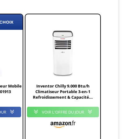
 CHOIX
seur Mobile
Inventor Chilly 9.000 Btu/h
 01913
Climatiseur Portable 3-en-1
Refroidissement & Capacité...
OUR
VOIR L'OFFRE DU JOUR