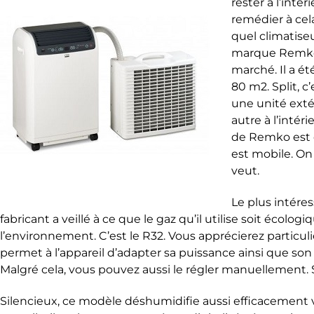
rester à l’inté
remédier à cel
quel climatise
marque Remko 
marché. Il a é
80 m
2
. Split,
une unité exté
autre à l’intér
de Remko est d’
est mobile. On
veut.
Le plus intéres
fabricant a veillé à ce que le gaz qu’il utilise soit écolo
l’environnement. C’est le R32. Vous apprécierez particul
permet à l’appareil d’adapter sa puissance ainsi que son i
Malgré cela, vous pouvez aussi le régler manuellement. 
Silencieux, ce modèle déshumidifie aussi efficacement v